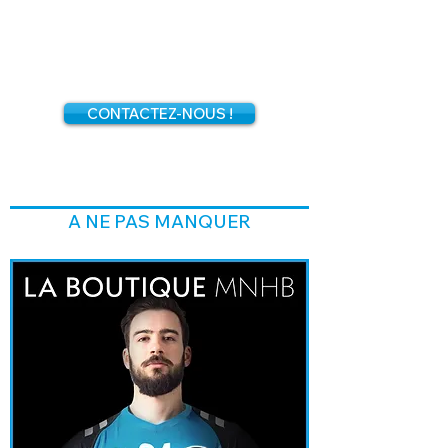
vacances scolaires (hors
Noël).
Contactez-nous
pour
connaître les prochaines
dates.
CONTACTEZ-NOUS !
A NE PAS MANQUER