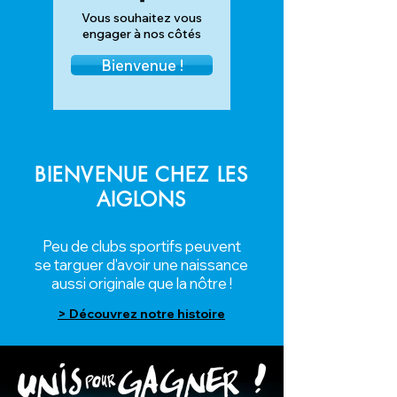
-
Vous souhaitez vous
engager à nos côtés
Bienvenue !
BIENVENUE CHEZ
LES
AIGLONS
Peu de clubs sportifs peuvent
se targuer d'avoir une naissance
aussi originale que la nôtre !
> Découvrez notre histoire